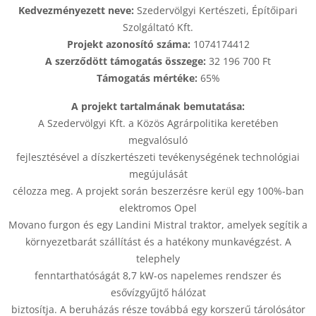
Kedvezményezett neve:
Szedervölgyi Kertészeti, Építőipari
Szolgáltató Kft.
Projekt azonosító száma:
1074174412
A szerződött támogatás összege:
32 196 700 Ft
Támogatás mértéke:
65%
A projekt tartalmának bemutatása:
A Szedervölgyi Kft. a Közös Agrárpolitika keretében
megvalósuló
fejlesztésével a díszkertészeti tevékenységének technológiai
megújulását
célozza meg. A projekt során beszerzésre kerül egy 100%-ban
elektromos Opel
Movano furgon és egy Landini Mistral traktor, amelyek segítik a
környezetbarát szállítást és a hatékony munkavégzést. A
telephely
fenntarthatóságát 8,7 kW-os napelemes rendszer és
esővízgyűjtő hálózat
biztosítja. A beruházás része továbbá egy korszerű tárolósátor